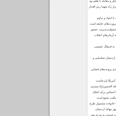
ار و مقابله با ظلم بود
 راه شهدا رمز اقتدار
 اعتیاد و تداوم
رورت‌های جامعه است
مسئولیت‌پذیری، حضور
ه آرمان‌های انقلاب
ید به فرهنگ عمومی
 اردستان شناسایی و
ش 15 درصدی پرونده‌های قضایی
 آمریکا پابرجاست
لله الحسین(ع) بستری
احساس برای انتقال
 مکتب تشیع است
واگذاری زمین به ۳۱ خانواده مشمول طرح
 مهاباد اردستان
 و خدمت به مردم سه