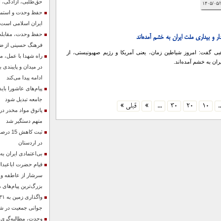
حق‌طلبی، آزادگی، ایث
حفظ وحدت و استمرار
ایران اسلامی است
حفظ وحدت، مقابله با
ر و بیداری ملت ایران به خشم آمده‌اند
فرهنگ حسینی از ض
ی گفت: امروز شیاطین زمان، یعنی آمریکا و رژیم صهیونیستی، از
راه شهدا با عمل، 
ران به خشم آمده‌اند.
در میدان و پایبندی ب
ادامه پیدا می‌کند
پیام‌های عاشورا با
جامعه تبدیل شود
..
10
20
30
...
»
قبلی »
پاتوق مواد مخدر در
متهم دستگیر شد
ثبت کاه
در اردستان
بی‌اعتمادی ایران به
قیام حضرت اباعبدا
سرشار از عاطفه و 
بزرگ‌ترین پیام‌های
جوانی جمعیت در شهر
وحدت، مطالبه‌گری