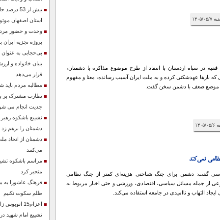
بیش از 53 د
استان اصفهان موتو
وحدت و حضور مردم 
پروژه تجزیه ایران ب
بی‌حجابی به عنوان
بنیان خانواده و ارزش
فقیه در سپاه اردستان با انتقاد از طرح موضوع مذاکره با دشمنان،
قرار می‌دهد
که بارها عهدشکنی کرده و به ملت ایران آسیب رسانده، معنا و مفهوم
مطالبه مردم باید ش
 از موضع ضعف با دشمن سخن گفت.
نظارت مشترک بر باز
جدیت انجام می شو
تشییع باشکوه رهبر
دشمنان را برهم زد
دشمنان از اتحاد مل
می‌کنند
امی نمی‌کند
مراسم باشکوه تشییع
متحیر کرد
ی گفت: دشمن برای جنگ شناختی هزینه‌ای کمتر از جنگ نظامی
فرهنگ عاشورا به ما 
وعی از جمله مسائل سیاسی، اقتصادی، ورزشی و حتی اخبار مربوط به
یجاد التهاب و ناامیدی در جامعه استفاده می‌کند.
ظلم سکوت نکنیم
اعزام15 اتوبو
تشییع امام شهید در 