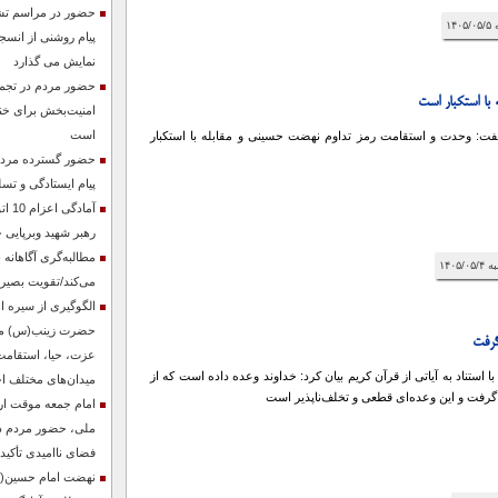
حضور در مراسم تشی
پیام روشنی از انسجا
نمایش می گذارد
حضور مردم در تجمع
با استکبار است
امنیت‌بخش برای خن
است
فت: وحدت و استقامت رمز تداوم نهضت حسینی و مقابله با استکبار
حضور گسترده مردم 
پیام ایستادگی و تسل
آماد
رهبر شهید وبرپایی 
مطالبه‌گری آگاهانه
می‌کند/تقویت بصیرت
الگوگیری از سیره اه
حضرت زینب(س) می‌ت
گرفت
عزت، حیا، استقامت
 استناد به آیاتی از قرآن کریم بیان کرد: خداوند وعده داده است که از
میدان‌های مختلف ا
گرفت و این وعده‌ای قطعی و تخلف‌ناپذیر است
امام جمعه موقت ا
ملی، حضور مردم در 
فضای ناامیدی تأکید 
نهضت امام حسین(ع)