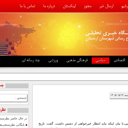
رشیو
ارسال خبر
مجوز
لینکستان
درباره ما
تماس با ما
بلیغات
اقتصادی
سیاسی
فرهنگی مذهبی
ورزشی
چند رسانه ای
جس
نظر
در حال حاضر نظرسنجی
:با بیان اینکه نباید انتظار خیرخواهی از دشمن داشت، گفت: تاریخ
بایگانی نظرسنجی‌ها