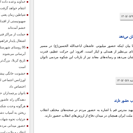
خداوند وعده داده 
انتقام خواهد گرفت
شیاطین زمان یعنی آ
صهیونیستی از اقتدار
خشم آمده‌اند
حمایت از مراکز فنی 
ان می‌دهد
اشتغال پایدار فراه
ا بیان اینکه حضور میلیونی عاشقان اباعبدالله الحسین(ع) در مسیر
95 روستای شهرستان
ه‌ای بی‌نظیر از همدلی و ایثار است، افزود: این حرکت عظیم، قدرت
آبرسانی می‌شوند
شان می‌دهد و رسانه‌های معاند نیز از بازتاب این شکوه مردمی ناتوان
تاریخ کربلا، بزرگ‌
است
خشونت خانگی بیشت
اورژانس اجتماعی ار
اختصاص داد
بانوان پرچمداران ح
دهندگان راه عاشورا
اب حضور دارند
هرگونه وحدت شکنی
هید مدرس قم با اشاره به حضور مردم در صحنه‌های مختلف انقلاب
ریختن به آسیاب د
لت ایران همچنان در میدان دفاع از ارزش‌های انقلاب حضور دارند.
جزئیات نحوه شهادت
حضور میدانی مردم ن
انقلاب و ولایت است