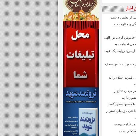
 اخبار
اهی از دشمن داشت
دگی و مقاومت به
 خاموش کردن نور الهی
می نخواهد بود
 اربعین؛ روایت یک عهد
رابر دشمن احساس ضعف
 قدرت اسلام را به
د
ر میدان دفاع از
ضور دارند
ف با دشمن سخن گفت
تی هزینه‌ای کمتر از
مز تداوم نهضت
استکبار است