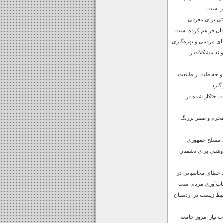
ر است
صتی برای معرفی
دان فراهم کرده است
های مردمی و بهره‌گیری
واند مشکلات را
 و حفاظت از طبیعت
 گیرد
ن‌آلات احتکار شده در
محرم و صفر پررنگ
ی مسلح جمهوری
روشنی برای دشمنان
د خطای محاسباتی در
اب‌آوری مردم است
حیط زیست در اردستان
 نیاز امروز جامعه