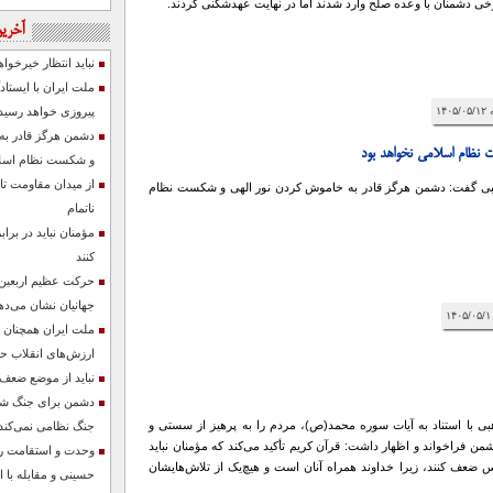
ی دشمنان با وعده صلح وارد شدند اما در نهایت عهدشکنی کردند.
آخرین
نباید انتظار خیرخو
ملت ایران با ایستا
پیروزی خواهد رسید
دشمن هرگز قادر به
 نظام اسلامی نخواهد بود
و شکست نظام اسلا
از میدان مقاومت تا
ی گفت: دشمن هرگز قادر به خاموش کردن نور الهی و شکست نظام
ناتمام
مؤمنان نباید در ب
کنند
حرکت عظیم اربعین ،
جهانیان نشان می‌ده
ملت ایران همچنان د
ارزش‌های انقلاب ح
نباید از موضع ضع
دشمن برای جنگ شناخ
 با استناد به آیات سوره محمد(ص)، مردم را به پرهیز از سستی و
جنگ نظامی نمی‌کند
ن فراخواند و اظهار داشت: قرآن کریم تأکید می‌کند که مؤمنان نباید
وحدت و استقامت ر
 ضعف کنند، زیرا خداوند همراه آنان است و هیچ‌یک از تلاش‌هایشان
حسینی و مقابله با 