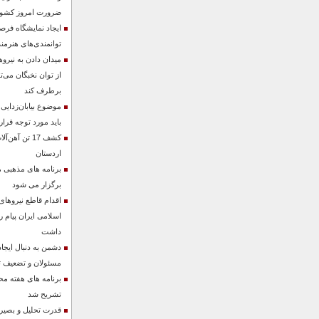
ضرورت امروز کشو
ایجاد نمایشگاه فر
توانمندی‌های هنرمن
میدان دادن به نیرو
از توان نخبگان می‌ت
برطرف کند
موضوع بیابان‌زدایی
باید مورد توجه قرار
کشف 17 تن آه
اردستان
برنامه های مذهبی 
برگزار می شود
اقدام قاطع نیروها
اسلامی ایران پیام 
داشت
دشمن به دنبال ایجا
مسئولان و تضعیف ت
برنامه های هفته م
تشریح شد
قدرت تحلیل و بصیرت