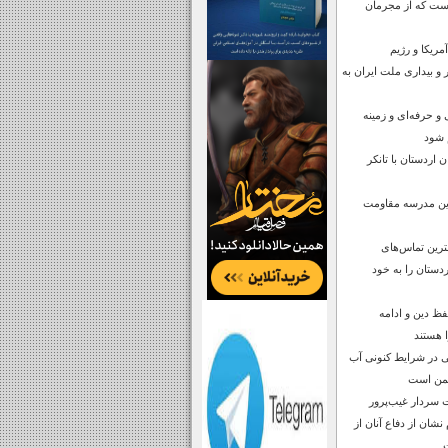
است که از مجرمان
مریکا و رژیم
 و بیداری ملت ایران به
و حرفه‌ای و زمینه
م شود
 اردستان با تانکر
ترین مدرسه مقاومت
رین تماس‌های
دستان را به خود
فظ دین و ادامه
 هستند
 در شرایط کنونی آب
شمن است
 سردار غیب‌پرور
شان از دفاع آنان از