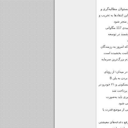
سئولان مطالبه‌گری و
 این انتقادها به تخریب و
 منجر شود
افتتاح نیروگاه خورشیدی 117 مگاواتی
شمند در توسعه
 امروز به رزمندگان
قامت بخشیده است
 بزرگ‌ترین سرمایه
 میدان؛ از رؤیای
بردن به پلن B
خسارات ۶۲ منزل مسکونی و ۲۱ خودرو در
 پرداخت شد
بری باید به‌صورت
بی شود
ی از موضع قدرت با
رفع دغدغه‌های معیشتی