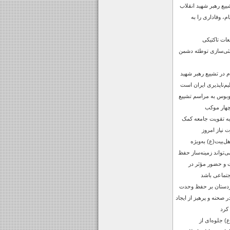
یع رهبر شهید انقلاب
م، وفاداری را به
ات تاکتیکی
ثی‌سازی توطئه دشمن
در تشییع رهبر شهید
یم‌ناپذیری ایران است
گی اعزام 10 اتوبوس به مراسم تشییع
چهار موکب
 به تقویت جامعه کمک
 نیاز امروز
ل‌بیت(ع) به‌ویژه
واند زمینه‌ساز حفظ
 و حضور مؤثر در
جتماعی باشد
ردستان بر حفظ وحدت
صحنه و پرهیز از ایجاد
کرد
 جلوه‌ای از