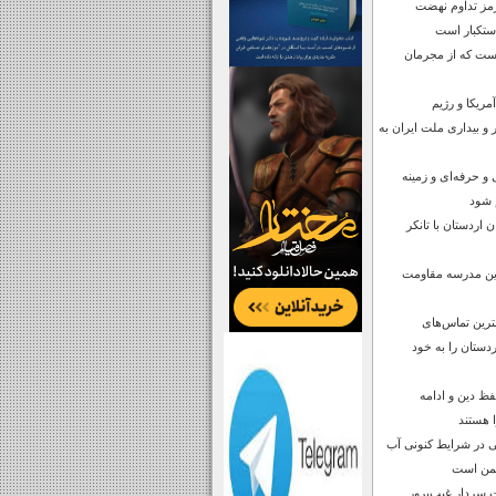
مز تداوم نهضت
استکبار است
است که از مجرمان
مریکا و رژیم
 و بیداری ملت ایران به
و حرفه‌ای و زمینه
م شود
 اردستان با تانکر
ترین مدرسه مقاومت
رین تماس‌های
دستان را به خود
فظ دین و ادامه
 هستند
 در شرایط کنونی آب
شمن است
 سردار غیب‌پرور