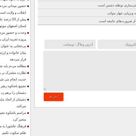
نثی‌سازی توطئه دشمن است
حضور میدانی مردم ن
انقلاب و ولایت است
بیش از 53 د
 از ضرورت‌های جامعه است
استان اصفهان موتو
وحدت و حضور مردم 
پروژه تجزیه ایران ب
بی‌حجابی به عنوان
بنیان خانواده و ارزش
قرار می‌دهد
مطالبه مردم باید ش
نظارت مشترک بر باز
جدیت انجام می شو
تشییع باشکوه رهبر
دشمنان را برهم زد
دشمنان از اتحاد مل
می‌کنند
مراسم باشکوه تشییع
متحیر کرد
فرهنگ عاشورا به ما 
ظلم سکوت نکنیم