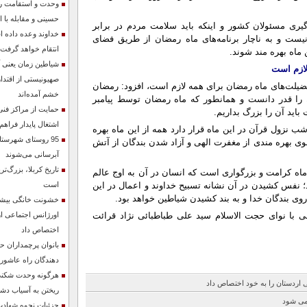
وحدت و استقامت ر
حسینی و مقابله با 
یری مسئولان کشور و اینکه باید سلامت مردم در برابر
خداوند وعده داده 
نیست و به ناچار برنامه‌های ماه رمضان از طریق فضای
انتقام خواهد گرفت
 ماه بهره مند شوند.
شیاطین زمان یعنی آ
لازم است
صهیونیستی از اقتدار
فضیلت‌های ماه رمضان برای همه لازم است، افزود: رمضان
خشم آمده‌اند
 را قدر دانست و همانطور که ماه رمضان توسط پیامبر
حمایت از مراکز فنی 
باید آن را بزرگ بداریم.
اشتغال پایدار فراه
ب نزول قرآن در این ماه قرار دارد همه از این ماه بهره
95 روستای شهرستان
وی بهره مندی از مغفرت الهی و آزاد شدن بندگان از آتش
آبرسانی می‌شوند
تاریخ کربلا، بزرگ‌
اه کرامت و بزرگواری است که انسان در آن به اوج عالم
؛ نفس کشیدن در آن نشانه تسبیح خداوند و اعمال در این
است
ی بندگان خدا و به بند کشیدن شیاطین خواهد بود.
خشونت خانگی بیشت
الی با نوای حجت الاسلام سید علی طباطبائی نژاد قرائت
اورژانس اجتماعی ار
اختصاص داد
بانوان پرچمداران ح
دهندگان راه عاشورا
هرگونه وحدت شکنی
اردستان را به خود اختصاص داد
ریختن به آسیاب د
 می شود
جزئیات نحوه شهادت