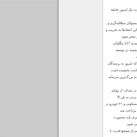
 نیاز امروز جامعه
سئولان مطالبه‌گری و
 این انتقادها به تخریب و
 منجر شود
افتتاح نیروگاه خورشیدی 117 مگاواتی
شمند در توسعه
 امروز به رزمندگان
قامت بخشیده است
 بزرگ‌ترین سرمایه
 میدان؛ از رؤیای
بردن به پلن B
خسارات ۶۲ منزل مسکونی و ۲۱ خودرو در
 پرداخت شد
بری باید به‌صورت
بی شود
ی از موضع قدرت با