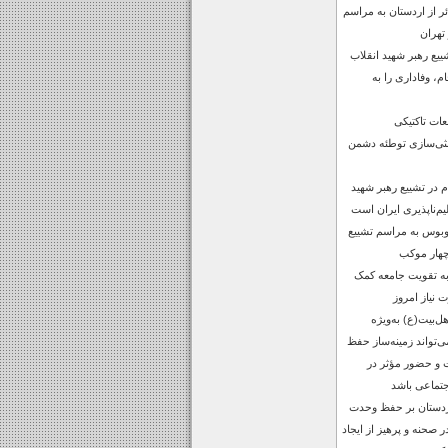
س زائر از اردستان به مراسم
تهران
یع رهبر شهید انقلاب
م، وفاداری را به
ات تاکتیکی
ثی‌سازی توطئه دشمن
در تشییع رهبر شهید
یم‌ناپذیری ایران است
گی اعزام 10 اتوبوس به مراسم تشییع
چهار موکب
 به تقویت جامعه کمک
 نیاز امروز
ل‌بیت(ع) به‌ویژه
واند زمینه‌ساز حفظ
 و حضور مؤثر در
جتماعی باشد
ردستان بر حفظ وحدت
صحنه و پرهیز از ایجاد