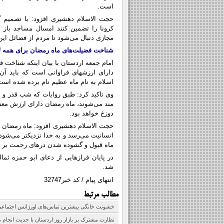
است.
حجت الاسلام دهشیری افزود: با تصمیم گ
کرونا را تضمین کنند امسال مساجد باز 
مجازی دنبال می‌شود تا مردم از فضائل این
شناخت فضیلت‌های ماه رمضان برای همه 
امام جمعه اردستان با بیان اینکه شناخت 
دارای ارزشهای فراوانی است که باید آن
اسلام به نام ماه عظیم نام برده شده است 
وی تاکید کرد: طبق روایات که شب قدر و ش
مند می‌شوند، ماه رمضان دارای ارزش معن
دوزخ خواهد بود.
حجت الاسلام دهشیری افزود: ماه رمضان م
انسانیت می‌رسد و به خدا نزدیکتر می‌شود
ماه قبول و گشوده شدن درهای رحمت بر رو
در پایان فرازهایی از دعای ابو حمزه ثم
شد.
انتهای پیام / کد خبر32747
مطالب مرتبط
خشونت خانگی بیشترین تماس‌های اورژانس اجتماعی 
نظارت مشترک بر بازار روز اردستان با جدیت انجام