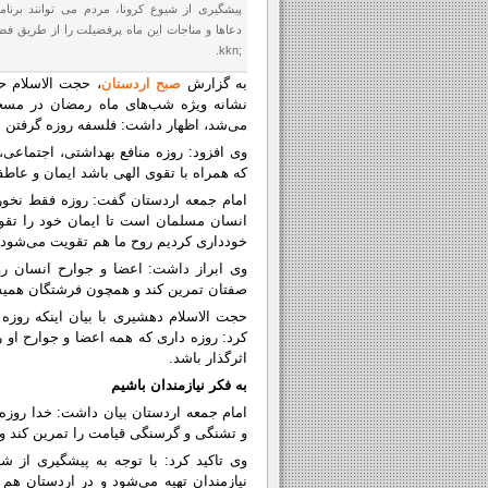
پیشگیری از شیوع کرونا، مردم می توانند برنا
دعاها و مناجات این ماه پرفضیلت را از طریق فض
;kkn.
به گزارش
صبح اردستان
، حجت الاسلام ح
نشانه ویژه شب‌های ماه رمضان در مسج
می‌شد، اظهار داشت: فلسفه روزه گرفتن ای
وی افزود: روزه منافع بهداشتی، اجتماعی
که همراه با تقوی الهی باشد ایمان و عاطف
امام جمعه اردستان گفت: روزه فقط نخو
انسان مسلمان است تا ایمان خود را تقوی
خودداری کردیم روح ما هم تقویت می‌شود.
وی ابراز داشت: اعضا و جوارح انسان رو
صفتان تمرین کند و همچون فرشتگان همیشه 
حجت الاسلام دهشیری با بیان اینکه روزه د
کرد: روزه داری که همه اعضا و جوارح او رو
اثرگذار باشد.
به فکر نیازمندان باشیم
امام جمعه اردستان بیان داشت: خدا روزه 
و تشنگی و گرسنگی قیامت را تمرین کند و ب
وی تاکید کرد: با توجه به پیشگیری از 
نیازمندان تهیه می‌شود و در اردستان هم