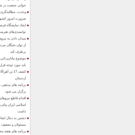
جوانی جمعیت در شهر
وحدت، مطالبه‌گری
ضرورت امروز کشو
ایجاد نمایشگاه فر
توانمندی‌های هنرمن
میدان دادن به نیرو
از توان نخبگان می‌ت
برطرف کند
موضوع بیابان‌زدایی
باید مورد توجه قرار
کشف 17 تن آه
اردستان
برنامه های مذهبی 
برگزار می شود
اقدام قاطع نیروها
اسلامی ایران پیام 
داشت
دشمن به دنبال ایجا
مسئولان و تضعیف ت
برنامه های هفته م