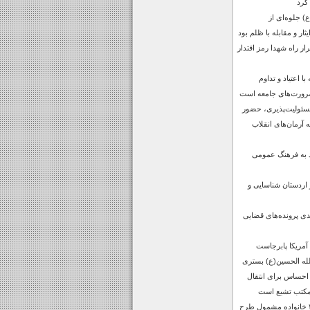
کرد
 جلوه‌ای از
ار و مقابله با ظلم بود
 راه شهدا رمز اقتدار
 اعتیاد و تداوم
رورت‌های جامعه است
مسئولیت‌پذیری، حضور
ه آرمان‌های انقلاب
ید به فرهنگ عمومی
 اردستان شناسایی و
ش 15 درصدی پرونده‌های قضایی
 آمریکا پابرجاست
لله الحسین(ع) بستری
احساس برای انتقال
 مکتب تشیع است
واگذاری زمین به ۳۱ خانواده مشمول طرح