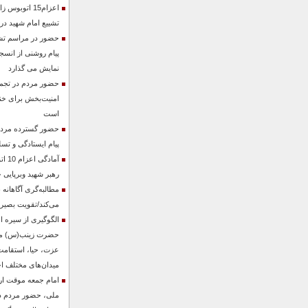
اعزام15 اتوبو
تشییع امام شهید در 
حضور در مراسم تشی
پیام روشنی از انسجا
نمایش می گذارد
حضور مردم در تجمع
امنیت‌بخش برای خن
است
حضور گسترده مردم 
پیام ایستادگی و تسل
آماد
رهبر شهید وبرپایی 
مطالبه‌گری آگاهانه
می‌کند/تقویت بصیرت
الگوگیری از سیره اه
حضرت زینب(س) می‌ت
عزت، حیا، استقامت
میدان‌های مختلف ا
امام جمعه موقت ا
ملی، حضور مردم در 