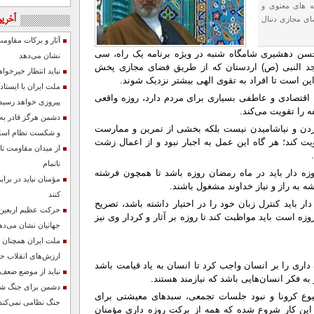
مه های معنوی و
آخرین
ای مجازی دنبال
آثار و برکات مقاوم
سن دهشیری شامگاه شنبه در ویژه برنامه یک راه، سی
نشان می‌دهد
د النبی (ص) اردستان که از طریق فضای مجازی پخش
نباید انتظار خیرخو
ن است تا افراد به تقوی الهی بیشتر نزدیک شوند.
ملت ایران با ایستا
، اقتصادی و عاطفی بسیاری برای مردم دارد، روزه واقعی
پیروزی خواهد رسید
ه را تقویت می‌کند.
دشمن هرگز قادر به
ردن و نیاشامیدن نیست بلکه بخشی از تمرین و ممارست
و شکست نظام اسلا
ت کند؛ هر گاه این عمل به اجبار نبود و از اعمال زشت
از میدان مقاومت تا
ناتمام
زه دار باید در ماه رمضان روزه باشد تا همچون فرشته
مؤمنان نباید در ب
به راز و نیاز خداوند مشغول باشند.
کنند
ار باید کنترل زبان خود را در اختیار داشته باشد، تصریح
حرکت عظیم اربعین ،
زه است باید مواظبت کند تا روزه بر آثار و کردار وی نیز
جهانیان نشان می‌ده
ملت ایران همچنان د
ارزش‌های انقلاب ح
داری را بر انسان واجب کرد تا انسان به یاد قیامت باشد
نباید از موضع ضع
ه فکر انسان‌هایی باشد که نیازمند هستند.
دشمن برای جنگ شناخ
شیوع کرونا و نبود جلسات تجمعی، سبدهای معیشتی برای
جنگ نظامی نمی‌کند
 این کار شروع شده که همه از برکت روزه داری مؤمنان