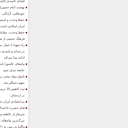
فضای ناامیدی تأکید 
نهضت امام حسین(ع)
حق‌طلبی، آزادگی، ایث
حفظ وحدت و استمرار
ایران اسلامی است
حفظ وحدت، مقابله با
فرهنگ حسینی از ض
راه شهدا با عمل، 
در میدان و پایبندی ب
ادامه پیدا می‌کند
پیام‌های عاشورا با
جامعه تبدیل شود
پاتوق مواد مخدر در
متهم دستگیر شد
ثبت کاه
در اردستان
بی‌اعتمادی ایران به
قیام حضرت اباعبدا
سرشار از عاطفه و 
بزرگ‌ترین پیام‌های