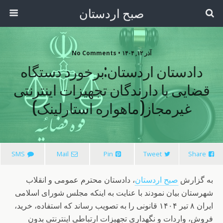
صبح اردستان
آذر ۱۲, ۱۴۰۴ • No Comments
دادستان اردستان:برخورد دستگاه
قضایی با دارندگان تجهیزات اینترنتی
غیرمجاز(ماهواره استارلینک)
SMS
Mail
Pin
Tweet
Share
به گزارش
صبح اردستان
، دادستان محترم عمومی و انقلاب
شهرستان بیان نمودند با عنایت به اینکه مجلس شورای اسلامی
ایران ۸ تیر ۱۴۰۴ قانونی را به تصویب رساند که استفاده، خرید،
فروش، واردات و نگهداری تجهیزات ارتباطی اینترنتی بدون