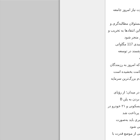
 نیاز امروز جامعه
سئولان مطالبه‌گری و
 این انتقادها به تخریب و
 منجر شود
افتتاح نیروگاه خورشیدی 117 مگاواتی
شمند در توسعه
 امروز به رزمندگان
قامت بخشیده است
 بزرگ‌ترین سرمایه
 میدان؛ از رؤیای
بردن به پلن B
خسارات ۶۲ منزل مسکونی و ۲۱ خودرو در
 پرداخت شد
بری باید به‌صورت
بی شود
ی از موضع قدرت با