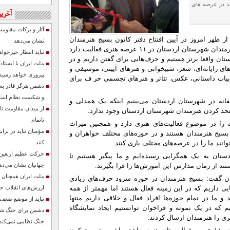
فت: تا کنون توانسته ایم ۴۰۰هنرمند در عرصه های
آخرین
آثار و برکات مقاوم
ز ظهر امروز در آیین افتتاح دفتر کانون بسیج هنرمندان
نشان می‌دهد
شهرستان اردستان اظهار داشت: بسیج هنرمندان شهرستان اردستان در ۱۱ عرصه هنری فعالیت دارد
نباید انتظار خیرخو
تان واقعا برتر هستیم و حرف‌هایی برای گفتن داریم و در
ملت ایران با ایستا
ای رایانه‌ای، شعر، شبیخوانی و هنرهای آیینی، موسیقی و
پیروزی خواهد رسید
بیات داستانی، عکس، تئاتر و هنرهای تجسمی حر ف برای
دشمن هرگز قادر به
و شکست نظام اسلا
ه در شهرستان اردستان می‌بینیم اینکه یک همدلی و
از میدان مقاومت تا
حد کردن هنرمندان شهرستان اردستان وجود ندارد.
ناتمام
ت را در موضوع فعالیت‌های هنری دارد و همچنین میراث
مؤمنان نباید در ب
سیج هنرمندان هستند و در حوزه‌های مختلف خواهران و
انند ما را در عرصه‌های مختلف یاری کنند.
کنند
حرکت عظیم اربعین ،
تان به یک همگرایی رسیده‌ایم و ما پیگیر هستیم تا
تند از زمان مدارس این آموزش‌ها را فرا بگیرند.
جهانیان نشان می‌ده
ملت ایران همچنان د
 گفت: بسیج هنرمندان در حوزه سرود حرف‌های زیادی
ی داریم که در این زمینه فعال هستند اما مهمتر از همه
ارزش‌های انقلاب ح
 و ما در تمام حوزه‌ها افراد فعال و خلاقی داریم منتها
نباید از موضع ضع
هیم که در یک نمونه و فراخوان توانستیم ایجاد نمایشگاه
دشمن برای جنگ شناخ
ی را هنرمندان ارسال کردند.
جنگ نظامی نمی‌کند