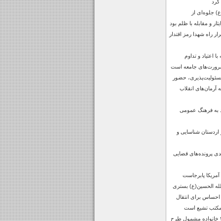
کرد
 جلوه‌ای از
ار و مقابله با ظلم بود
 راه شهدا رمز اقتدار
 اعتیاد و تداوم
رورت‌های جامعه است
مسئولیت‌پذیری، حضور
ه آرمان‌های انقلاب
ید به فرهنگ عمومی
 اردستان شناسایی و
ش 15 درصدی پرونده‌های قضایی
 آمریکا پابرجاست
لله الحسین(ع) بستری
احساس برای انتقال
 مکتب تشیع است
واگذاری زمین به ۳۱ خانواده مشمول طرح