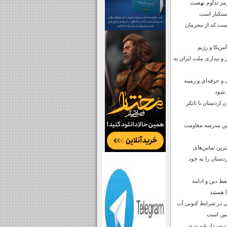
مز تداوم نهضت
استکبار است
است که از مجرمان
مریکا و رژیم
 و بیداری ملت ایران به
و حرفه‌ای و زمینه
م شود
 اردستان با تانکر
ترین مدرسه مقاومت
رین تماس‌های
دستان را به خود
فظ دین و ادامه
 هستند
 در شرایط کنونی آب
شمن است
 سردار غیب‌پرور