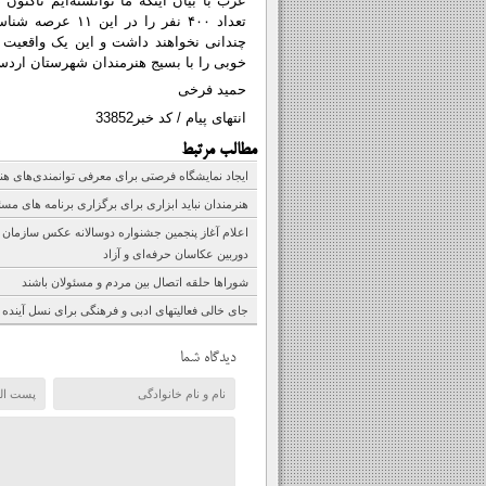
تعداد ۴۰۰ نفر را
چندانی نخواهند داشت و این یک واقعیت 
خوبی را با بسیج هنرمندان شهرستان اردس
حمید فرخی
انتهای پیام / کد خبر33852
مطالب مرتبط
ایجاد نمایشگاه فرصتی برای معرفی توانمندی‌های ه
هنرمندان نباید ابزاری برای برگزاری برنامه های مسئ
اعلام آغاز پنجمین جشنواره دوسالانه عکس سازمان ب
دوربین عکاسان حرفه‌ای و آزاد
شوراها حلقه اتصال بین مردم و مسئولان باشند
جای خالی فعالیتهای ادبی و فرهنگی برای نسل آین
دیدگاه شما