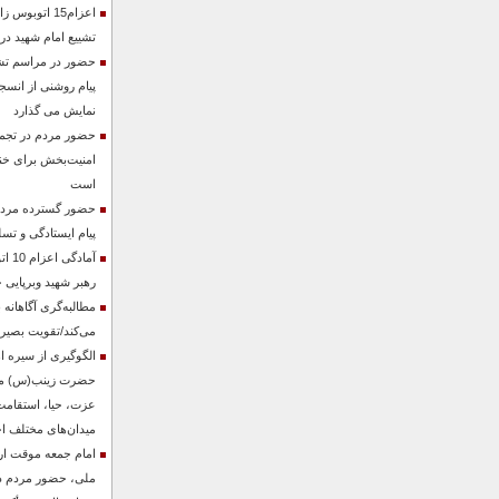
اعزام15 اتوبو
تشییع امام شهید در 
حضور در مراسم تشی
پیام روشنی از انسجا
نمایش می گذارد
حضور مردم در تجمع
امنیت‌بخش برای خن
است
حضور گسترده مردم 
پیام ایستادگی و تسل
آماد
رهبر شهید وبرپایی 
مطالبه‌گری آگاهانه
می‌کند/تقویت بصیرت
الگوگیری از سیره اه
حضرت زینب(س) می‌ت
عزت، حیا، استقامت
میدان‌های مختلف ا
امام جمعه موقت ا
ملی، حضور مردم در 