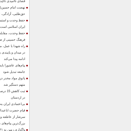
فضای ناامیدی تأکید 
نهضت امام حسین(ع)
حق‌طلبی، آزادگی، ایث
حفظ وحدت و استمرار
ایران اسلامی است
حفظ وحدت، مقابله با
فرهنگ حسینی از ض
راه شهدا با عمل، 
در میدان و پایبندی ب
ادامه پیدا می‌کند
پیام‌های عاشورا با
جامعه تبدیل شود
پاتوق مواد مخدر در
متهم دستگیر شد
ثبت کاه
در اردستان
بی‌اعتمادی ایران به
قیام حضرت اباعبدا
سرشار از عاطفه و 
بزرگ‌ترین پیام‌های