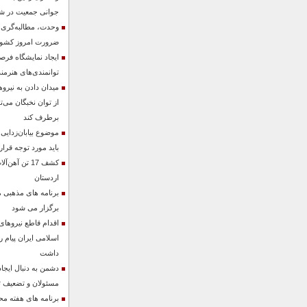
جوانی جمعیت در شهر
وحدت، مطالبه‌گری
ضرورت امروز کشو
ایجاد نمایشگاه فر
توانمندی‌های هنرمن
میدان دادن به نیرو
از توان نخبگان می‌ت
برطرف کند
موضوع بیابان‌زدایی
باید مورد توجه قرار
کشف 17 تن آه
اردستان
برنامه های مذهبی 
برگزار می شود
اقدام قاطع نیروها
اسلامی ایران پیام 
داشت
دشمن به دنبال ایجا
مسئولان و تضعیف ت
برنامه های هفته م