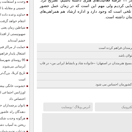
عرب با بیان اینکه ما توانسته‌ایم تاکنون در ۱۱ عرصه فعالیت‌های هنری داشته باشیم، تصریح کرد:
وحدت و استقامت ر
 در این ۱۱ عرصه شناسایی کردیم ولی مهم این است که در زمان عمل حضور
حسینی و مقابله با 
تلخی است که وجود دارد و اداره ارشاد هم همراهی‌های
خداوند وعده داده 
تان داشته است.
انتقام خواهد گرفت
شیاطین زمان یعنی آ
صهیونیستی از اقتدار
خشم آمده‌اند
حمایت از مراکز فنی 
نرمندان فراهم کرده است
اشتغال پایدار فراه
ولان باشد
95 روستای شهرستان
سیج هنرمندان در اصفهان/ «خانواده شاد و بانشاط ایرانی من» در قاب
آبرسانی می‌شوند
تاریخ کربلا، بزرگ‌
است
ده کشورمان احساس می شود
خشونت خانگی بیشت
اورژانس اجتماعی ار
اختصاص داد
بانوان پرچمداران ح
دهندگان راه عاشورا
هرگونه وحدت شکنی
ریختن به آسیاب د
جزئیات نحوه شهادت