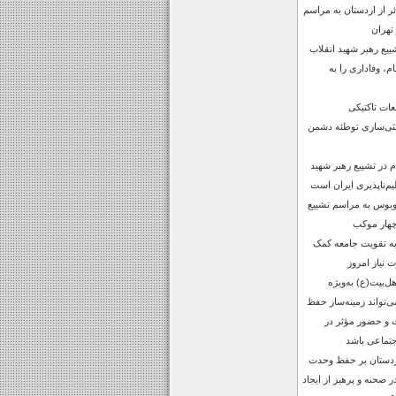
س زائر از اردستان به مراسم
تهران
یع رهبر شهید انقلاب
م، وفاداری را به
ات تاکتیکی
ثی‌سازی توطئه دشمن
در تشییع رهبر شهید
یم‌ناپذیری ایران است
گی اعزام 10 اتوبوس به مراسم تشییع
چهار موکب
 به تقویت جامعه کمک
 نیاز امروز
ل‌بیت(ع) به‌ویژه
واند زمینه‌ساز حفظ
 و حضور مؤثر در
جتماعی باشد
ردستان بر حفظ وحدت
صحنه و پرهیز از ایجاد