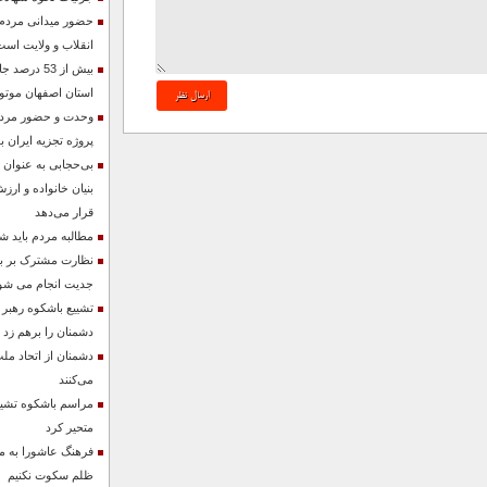
حضور میدانی مردم ن
انقلاب و ولایت است
بیش از 53 د
استان اصفهان موتو
وحدت و حضور مردم 
پروژه تجزیه ایران ب
بی‌حجابی به عنوان
بنیان خانواده و ارزش
قرار می‌دهد
مطالبه مردم باید ش
نظارت مشترک بر باز
جدیت انجام می شو
تشییع باشکوه رهبر
دشمنان را برهم زد
دشمنان از اتحاد مل
می‌کنند
مراسم باشکوه تشییع
متحیر کرد
فرهنگ عاشورا به ما 
ظلم سکوت نکنیم