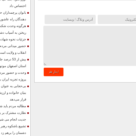
اختصاص داد
بانوان پرچمداران ح
دهندگان راه عاشورا
هرگونه وحدت شکنی
ریختن به آسیاب د
جزئیات نحوه شهادت
حضور میدانی مردم ن
انقلاب و ولایت است
بیش از 53 د
استان اصفهان موتو
وحدت و حضور مردم 
پروژه تجزیه ایران ب
بی‌حجابی به عنوان
بنیان خانواده و ارزش
قرار می‌دهد
مطالبه مردم باید ش
نظارت مشترک بر باز
جدیت انجام می شو
تشییع باشکوه رهبر
دشمنان را برهم زد