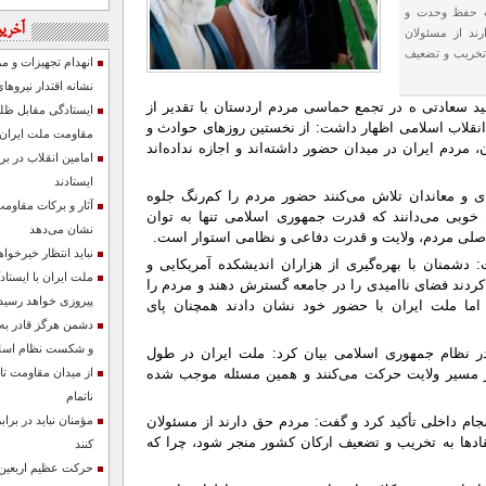
رت حفظ وحدت و
آخرین
ند از مسئولان
به تخریب و تضعیف
انهدام تجهیزات و م
نشانه اقتدار نیرو
 سعادتی ه در تجمع حماسی مردم اردستان با تقدیر از
ایستادگی مقابل ظلم 
نقلاب اسلامی اظهار داشت: از نخستین روزهای حوادث و
مقاومت ملت ایران ب
مردم ایران در میدان حضور داشته‌اند و اجازه نداده‌اند
امامین انقلاب در ب
ایستادند
‌ای و معاندان تلاش می‌کنند حضور مردم را کم‌رنگ جلوه
آثار و برکات مقاوم
 خوبی می‌دانند که قدرت جمهوری اسلامی تنها به توان
نشان می‌دهد
صلی مردم، ولایت و قدرت دفاعی و نظامی استوار است.
نباید انتظار خیرخو
ت: دشمنان با بهره‌گیری از هزاران اندیشکده آمریکایی و
ملت ایران با ایستا
ردند فضای ناامیدی را در جامعه گسترش دهند و مردم را
پیروزی خواهد رسید
اما ملت ایران با حضور خود نشان دادند همچنان پای
دشمن هرگز قادر به
و شکست نظام اسلا
 در نظام جمهوری اسلامی بیان کرد: ملت ایران در طول
 در مسیر ولایت حرکت می‌کنند و همین مسئله موجب شده
از میدان مقاومت تا
ناتمام
 داخلی تأکید کرد و گفت: مردم حق دارند از مسئولان
مؤمنان نباید در ب
انتقادها به تخریب و تضعیف ارکان کشور منجر شود، چرا که
کنند
حرکت عظیم اربعین ،