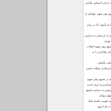
ت ایران احساس نگرانی
 رهبر شهید جهانیان را
می‌آموزد که در برابر
س زائر از اردستان به مراسم
تهران
یع رهبر شهید انقلاب
م، وفاداری را به
ات تاکتیکی
ثی‌سازی توطئه دشمن
در تشییع رهبر شهید
یم‌ناپذیری ایران است
گی اعزام 10 اتوبوس به مراسم تشییع
چهار موکب
 به تقویت جامعه کمک
 نیاز امروز