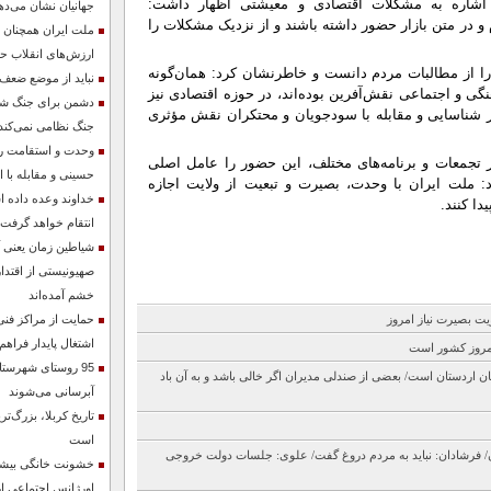
 با اشاره به مشکلات اقتصادی و معیشتی اظهار داشت:
جهانیان نشان می‌ده
و در متن بازار حضور داشته باشند و از نزدیک مشکلات را
ملت ایران همچنان د
ارزش‌های انقلاب ح
ر را از مطالبات مردم دانست و خاطرنشان کرد: همان‌گونه
نباید از موضع ضع
گی و اجتماعی نقش‌آفرین بوده‌اند، در حوزه اقتصادی نیز
دشمن برای جنگ شناخ
در شناسایی و مقابله با سودجویان و محتکران نقش مؤثری
جنگ نظامی نمی‌کند
وحدت و استقامت ر
ر تجمعات و برنامه‌های مختلف، این حضور را عامل اصلی
حسینی و مقابله با 
: ملت ایران با وحدت، بصیرت و تبعیت از ولایت اجازه
خداوند وعده داده 
ا کنند.
انتقام خواهد گرفت
شیاطین زمان یعنی آ
صهیونیستی از اقتدار
خشم آمده‌اند
یت بصیرت نیاز امروز
حمایت از مراکز فنی 
اشتغال پایدار فراه
مروز کشور است
95 روستای شهرستان
 اردستان است/ بعضی از صندلی مدیران اگر خالی باشد و به آن باد
آبرسانی می‌شوند
تاریخ کربلا، بزرگ‌
است
ان/ فرشادان: نباید به مردم دروغ گفت/ علوی: جلسات دولت خروجی
خشونت خانگی بیشت
اورژانس اجتماعی ار