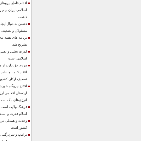
اقدام قاطع نیروها
اسلامی ایران پیام 
داشت
دشمن به دنبال ایجا
مسئولان و تضعیف ت
برنامه های هفته م
تشریح شد
قدرت تحلیل و بصیرت
اسلامی است
مردم حق دارند از م
انتقاد کنند، اما نباید
تضعیف ارکان کشور
اردستان اقدامی ارز
انرژی‌های پاک است
فرهنگ ولایت است که
اسلام قدرت و است
وحدت و همدلی مردم
کشور است
ترامپ و سردرگمی در