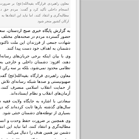
معاون راهبردی قرارگاه بقیه‌الله(عج) بر ضرو
انسجام داخلی تأکید کرد و گفت: مردم حق دار
مطالبه‌گری و انتقاد کنند، اما نباید این انتقادها 
ارکان کشور منجر شود
به گزارش پایگاه خبری صبح اردستان،
سعید
حضور گسترده مردم در صحنه‌های مختلف ا
شهادت جمعی از فرزندان این ملت تاکنون، 
دشمنان به اهداف خود دست پیدا کنند.
وی با بیان اینکه برخی جریان‌های رسانه
دهند، افزود: دشمنان داخلی و خارجی به
نظامی محدود نمی‌شود، بلکه بر سه رکن ا
معاون راهبردی قرارگاه بقیه‌الله(عج) گف
صهیونیستی و صدها شبکه رسانه‌ای تلاش ک
از حمایت انقلاب اسلامی منصرف کنند، 
آرمان‌های انقلاب و نظام ایستاده‌اند.
سعادتی با اشاره به جایگاه ولایت فقیه
سال‌های گذشته بارها ثابت کرده‌اند که
بسیاری از توطئه‌های دشمنان خنثی شود.
وی همچنین بر ضرورت حفظ وحدت و انسجام
مطالبه‌گری و انتقاد کنند، اما نباید این 
دشمن نیز همین هدف را دنبال می‌کند.