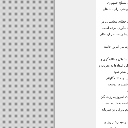
ی مسلح جمهوری
روشنی برای دشمنان
د خطای محاسباتی در
اب‌آوری مردم است
حیط زیست در اردستان
 نیاز امروز جامعه
سئولان مطالبه‌گری و
 این انتقادها به تخریب و
 منجر شود
افتتاح نیروگاه خورشیدی 117 مگاواتی
شمند در توسعه
 امروز به رزمندگان
قامت بخشیده است
 بزرگ‌ترین سرمایه
 میدان؛ از رؤیای