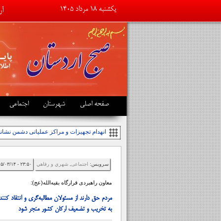
یکشنبه ۱۸ مرداد ۱۴۰۵
آر
تب
صفحه اصلی
شهرستان
اجتماعی
انهدام تجهیزات و مراکز عملیاتی دشمن نشان
سرویس:
اجتماعی
,
شهري و رفاهي
۲۳:۵۰ - ۱۴۰۵/۰۳/۱۴
معاون راهبردی قرارگاه بقیه‌الله(عج):
مردم حق دارند از مسئولان مطالبه‌گری و انتقاد کنند، ا
به تخریب و تضعیف ارکان کشور منجر شود