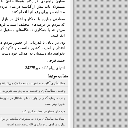
معاون راهبردی قرارگاه بقیه‌الله(عج)
مسئولان باید بیش از گذشته در میان مردم 
مشاهده و برای رفع آنها اقدام کنند.
سعادتی مبارزه با احتکار و اخلال در بازا
که مردم در عرصه‌های مختلف امنیتی، فرهن
می‌توانند با همکاری دستگاه‌های مسئول 
ایفا کنند.
وی در پایان با قدردانی از حضور مردم د
اقتدار و امنیت کشور دانست و تأکید کرد
نخواهند داد دشمنان به اهداف خود دست پید
حمید فرخی
انتهای پیام / کد خبر34275
مطالب مرتبط
مطالبه‌گری آگاهانه به تقویت جامعه کمک می‌کند/تقو
وحدت، مطالبه‌گری و خدمت به مردم سه ضرورت ا
جذب سرمایه گذار از اولویت های اشتغال در شهرستان
بخورد بهتر است
مردم از مسئولان مطالبه گری کنند
انتقاد تند نمایندگان مردم به سفرهای نمایشی وزیر
ندارد/ مرادی: نرخ بیکاری 60 درصد شده است