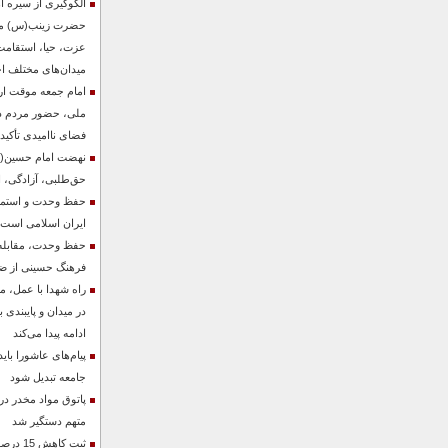
الگوگیری از سیره اه
حضرت زینب(س) می‌ت
عزت، حیا، استقامت
میدان‌های مختلف ا
امام جمعه موقت ا
ملی، حضور مردم در 
فضای ناامیدی تأکید 
نهضت امام حسین(ع)
حق‌طلبی، آزادگی، ایث
حفظ وحدت و استمرار
ایران اسلامی است
حفظ وحدت، مقابله با
فرهنگ حسینی از ض
راه شهدا با عمل، 
در میدان و پایبندی ب
ادامه پیدا می‌کند
پیام‌های عاشورا با
جامعه تبدیل شود
پاتوق مواد مخدر در
متهم دستگیر شد
ثبت کاه