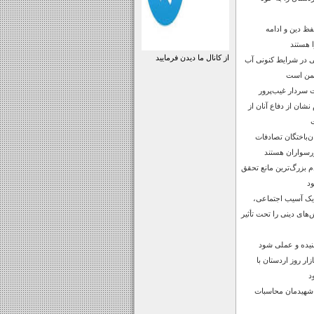
فظ دین و ادامه
 هستند
از کانال ما دیدن فرمایید
 در شرایط کنونی آب
شمن است
 سردار غیب‌پرور
شان از دفاع آنان از
رصد جان‌باختگان تصادفات
رسواران هستند
بزرگ‌ترین مانع تحقق
ود
 یک آسیب اجتماعی،
‌های دینی را تحت تأثیر
نیده و عملی شود
ار روز اردستان با
د
 شهیدمان محاسبات