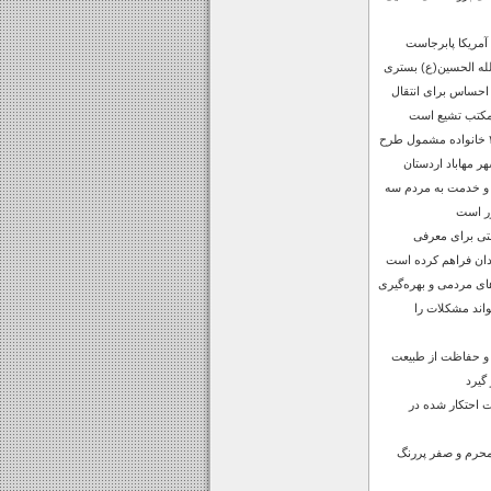
 آمریکا پابرجاست
لله الحسین(ع) بستری
احساس برای انتقال
 مکتب تشیع است
واگذاری زمین به ۳۱ خانواده مشمول طرح
 مهاباد اردستان
 و خدمت به مردم سه
ر است
صتی برای معرفی
دان فراهم کرده است
های مردمی و بهره‌گیری
واند مشکلات را
 و حفاظت از طبیعت
 گیرد
ن‌آلات احتکار شده در
محرم و صفر پررنگ