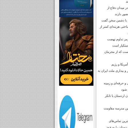
د
ر میدان دفاع از
ضور دارند
ف با دشمن سخن گفت
تی هزینه‌ای کمتر از
مز تداوم نهضت
استکبار است
است که از مجرمان
مریکا و رژیم
 و بیداری ملت ایران به
و حرفه‌ای و زمینه
م شود
 اردستان با تانکر
ترین مدرسه مقاومت
رین تماس‌های
دستان را به خود