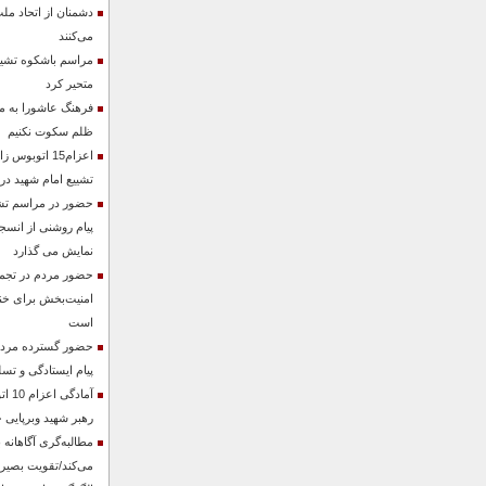
دشمنان از اتحاد مل
می‌کنند
مراسم باشکوه تشییع
متحیر کرد
فرهنگ عاشورا به ما 
ظلم سکوت نکنیم
اعزام15 اتوبو
تشییع امام شهید در 
حضور در مراسم تشی
پیام روشنی از انسجا
نمایش می گذارد
حضور مردم در تجمع
امنیت‌بخش برای خن
است
حضور گسترده مردم 
پیام ایستادگی و تسل
آماد
رهبر شهید وبرپایی 
مطالبه‌گری آگاهانه
می‌کند/تقویت بصیرت