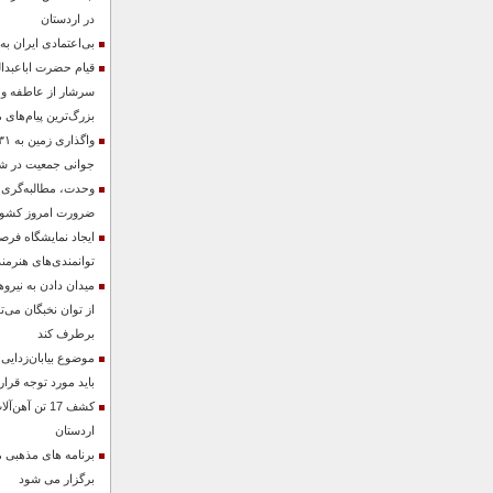
در اردستان
بی‌اعتمادی ایران به
قیام حضرت اباعبدا
سرشار از عاطفه و 
بزرگ‌ترین پیام‌های
جوانی جمعیت در شهر
وحدت، مطالبه‌گری
ضرورت امروز کشو
ایجاد نمایشگاه فر
توانمندی‌های هنرمن
میدان دادن به نیرو
از توان نخبگان می‌ت
برطرف کند
موضوع بیابان‌زدایی
باید مورد توجه قرار
کشف 17 تن آه
اردستان
برنامه های مذهبی 
برگزار می شود